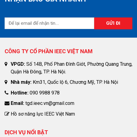
CÔNG TY CỔ PHẦN IEEC VIỆT NAM
VPGD:
Số 14B, Phố Phan Đình Giót, Phường Quang Trung,
Quận Hà Đông, TP. Hà Nội.
Nhà máy:
Km31, Quốc lộ 6, Chương Mỹ, TP. Hà Nội
Hotline:
090 9988 978
Email:
tgd.ieec.vn@gmail.com
Hồ sơ năng lực IEEC Việt Nam
DỊCH VỤ NỔI BẬT