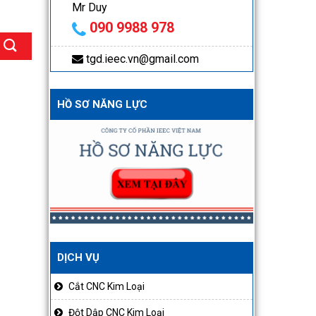
Mr Duy
090 9988 978
tgd.ieec.vn@gmail.com
HỒ SƠ NĂNG LỰC
DỊCH VỤ
Cắt CNC Kim Loại
Đột Dập CNC Kim Loại