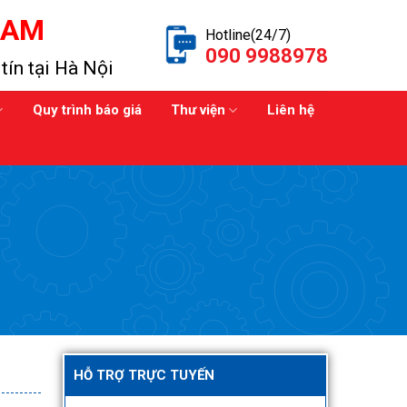
NAM
Hotline(24/7)
090 9988978
tín tại Hà Nội
Quy trình báo giá
Thư viện
Liên hệ
HỖ TRỢ TRỰC TUYẾN