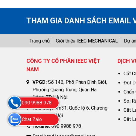
THAM GIA DANH SÁCH EMAIL 
Trang chủ
Giới thiệu IEEC MECHANICAL
Dự án
CÔNG TY CỔ PHẦN IEEC VIỆT
DỊCH V
NAM
Cắt C
VPGD:
Số 14B, Phố Phan Đình Giót,
Đột D
Phường Quang Trung, Quận Hà
Chấn 
Đông, TP. Hà Nội.
Soi R
090 9988 978
Nhà máy:
Km31, Quốc lộ 6, Chương
Cắt L
Mỹ, TP. Hà Nội
Cắt L
Chat Zalo
Hotline:
090 9988 978