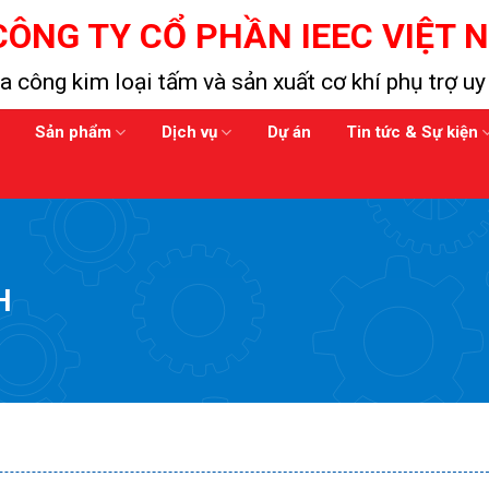
CÔNG TY CỔ PHẦN IEEC VIỆT 
a công kim loại tấm và sản xuất cơ khí phụ trợ uy 
Sản phẩm
Dịch vụ
Dự án
Tin tức & Sự kiện
H