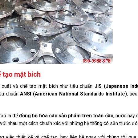
ế tạo mặt bích
ản xuất và chế tạo mặt bích như tiêu chuẩn
JIS (Japanese Indu
iêu chuẩn
ANSI (American National Standards Institute)
, tiê
tạo là để
đồng bộ hóa các sản phẩm trên toàn cầu
, nước này 
 với nhau một cách chuẩn xác với những hệ thống có sẵn trước đó
 việc thiết kế và chế tạo, hay liên hệ ngay với chúng tôi qua