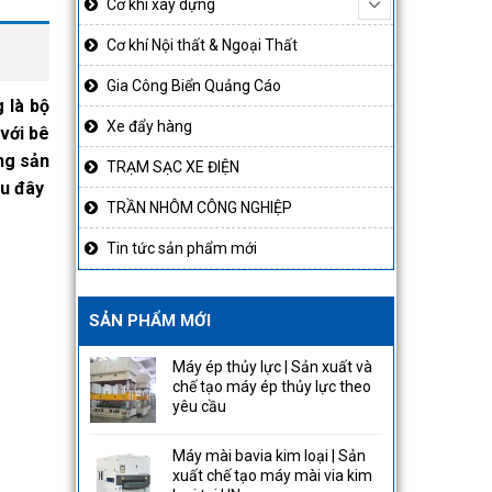
Cơ khí xây dựng
Cơ khí Nội thất & Ngoại Thất
Gia Công Biển Quảng Cáo
 là bộ
Xe đẩy hàng
 với bê
ng sản
TRẠM SẠC XE ĐIỆN
au đây
TRẦN NHÔM CÔNG NGHIỆP
Tin tức sản phẩm mới
SẢN PHẨM MỚI
Máy ép thủy lực | Sản xuất và
chế tạo máy ép thủy lực theo
yêu cầu
Máy mài bavia kim loại | Sản
xuất chế tạo máy mài via kim