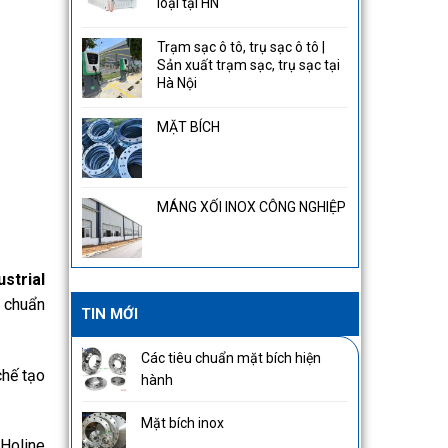
loại tại HN
Trạm sạc ô tô, trụ sạc ô tô |
Sản xuất trạm sạc, trụ sạc tại
Hà Nội
MẶT BÍCH
MÁNG XỐI INOX CÔNG NGHIỆP
strial
u chuẩn
TIN MỚI
Các tiêu chuẩn mặt bích hiện
chế tạo
hành
Mặt bích inox
 Holine