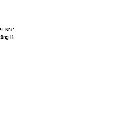
ãi. Như
cũng là