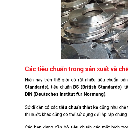
Các tiêu chuẩn trong sản xuất và ch
Hiện nay trên thế giới có rất nhiều tiêu chuẩn s
Standards
), tiêu chuẩn
BS (British Standards)
, t
DIN (Deutsches Institut für Normung)
.
Sở dĩ cần có các
tiêu chuẩn thiết kế
cũng như chế 
thì nước khác cũng có thể sử dụng để lắp ráp chúng
Các bạn đang cần bộ tiêu chuẩn các mặt bích trong