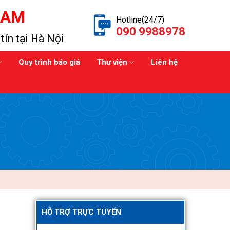
NAM
Hotline(24/7)
090 9988978
tín tại Hà Nội
Quy trình báo giá
Thư viện
Liên hệ
HỖ TRỢ TRỰC TUYẾN