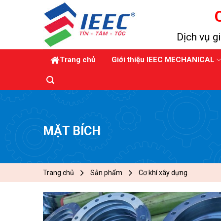
Skip
to
content
Dịch vụ gi
Trang chủ
Giới thiệu IEEC MECHANICAL
MẶT BÍCH
Trang chủ
Sản phẩm
Cơ khí xây dựng