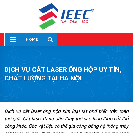
Skip
to
content
HOME
DỊCH VỤ CẮT LASER ỐNG HỘP UY TÍN,
CHẤT LƯỢNG TẠI HÀ NỘI
Dịch vụ cắt laser ống hộp kim loại rất phổ biến trên toàn
thế giới. Cắt laser đang dần thay thế các hình thức cắt thủ
công khác. Các vật liệu có thể gia công bằng hệ thống máy