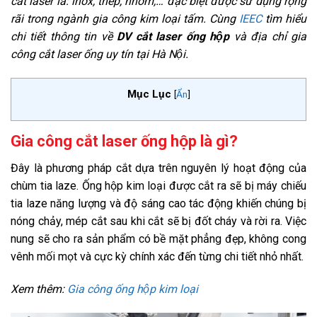
cắt laser là: inox, thép, nhôm,… đặc biệt được sử dụng rộng
rãi trong ngành gia công kim loại tấm. Cùng
IEEC
tìm hiểu
chi tiết thông tin về
DV cắt laser ống hộp
và địa chỉ gia
công cắt laser ống uy tín tại Hà Nội.
Mục Lục
[
Ẩn
]
Gia công cắt laser ống hộp là gì?
Đây là phương pháp cắt dựa trên nguyên lý hoạt động của
chùm tia laze. Ống hộp kim loại được cắt ra sẽ bị máy chiếu
tia laze năng lượng và độ sáng cao tác động khiến chúng bị
nóng chảy, mép cắt sau khi cắt sẽ bị đốt cháy và rời ra. Việc
nung sẽ cho ra sản phẩm có bề mặt phẳng đẹp, không cong
vênh mối mọt và cực kỳ chính xác đến từng chi tiết nhỏ nhất.
Xem thêm:
Gia công ống hộp kim loại