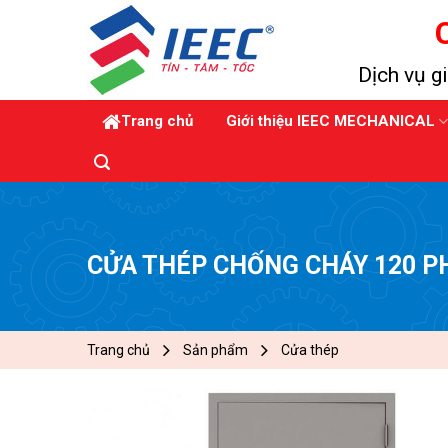
Skip
to
content
Dịch vụ gi
Trang chủ
Giới thiệu IEEC MECHANICAL
CỬA THÉP CHỐNG CHÁY 120 P
Trang chủ
Sản phẩm
Cửa thép