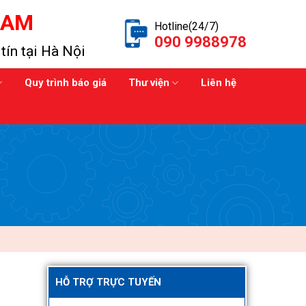
NAM
Hotline(24/7)
090 9988978
tín tại Hà Nội
Quy trình báo giá
Thư viện
Liên hệ
HỖ TRỢ TRỰC TUYẾN