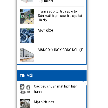
loại tại HN
Trạm sạc ô tô, trụ sạc ô tô |
Sản xuất trạm sạc, trụ sạc tại
Hà Nội
MẶT BÍCH
MÁNG XỐI INOX CÔNG NGHIỆP
TIN MỚI
Các tiêu chuẩn mặt bích hiện
hành
Mặt bích inox