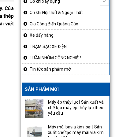
Cơ khí xây dựng
y. Cửa
Cơ khí Nội thất & Ngoại Thất
a thép
i viết
Gia Công Biển Quảng Cáo
Xe đẩy hàng
TRẠM SẠC XE ĐIỆN
TRẦN NHÔM CÔNG NGHIỆP
Tin tức sản phẩm mới
SẢN PHẨM MỚI
Máy ép thủy lực | Sản xuất và
chế tạo máy ép thủy lực theo
yêu cầu
Máy mài bavia kim loại | Sản
xuất chế tạo máy mài via kim