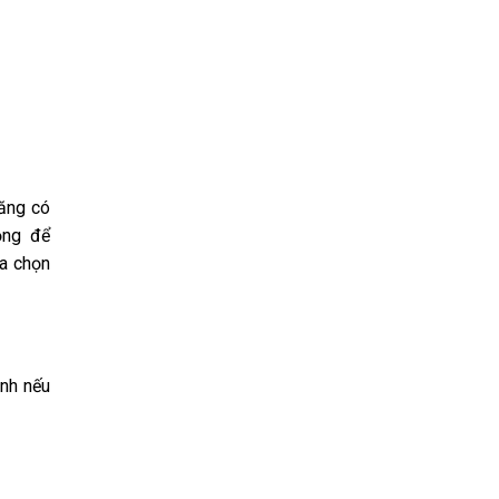
năng có
động để
ựa chọn
ênh nếu