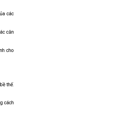
của các
các căn
ành cho
bề thế.
g cách