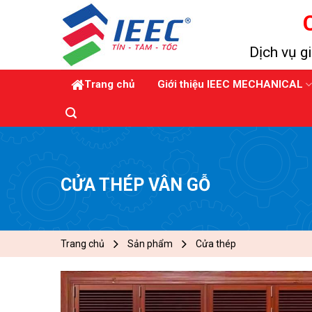
Skip
to
content
Dịch vụ gi
Trang chủ
Giới thiệu IEEC MECHANICAL
CỬA THÉP VÂN GỖ
Trang chủ
Sản phẩm
Cửa thép