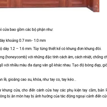
thì cửa bao gồm các bộ phận như:
n dày khoảng 0.7 mm- 1.0 mm
 dày 1.2 – 1.6 mm. Tùy từng thiết kế có khung đơn khung đôi.
ng (honeycomb) với những đặc tính cách âm, cách nhiệt, chống ch
ỗ với nhiều màu đa dạng vân gỗ khác nhau. Tạo độ bóng đẹp, gi
n lề, gioăng cao su, khóa, như tay co, tay kéo…
từ khung cửa, cho đến cánh cửa hay các phụ kiện tay cầm, bản 
hông bị ăn mòn hay bị ảnh hưởng của tác động ngoại cảnh đến cử