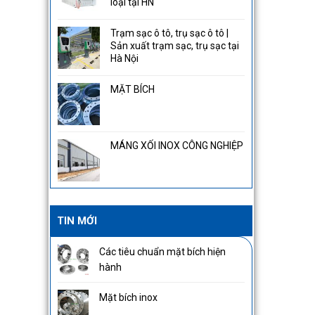
loại tại HN
Trạm sạc ô tô, trụ sạc ô tô |
Sản xuất trạm sạc, trụ sạc tại
Hà Nội
MẶT BÍCH
MÁNG XỐI INOX CÔNG NGHIỆP
TIN MỚI
Các tiêu chuẩn mặt bích hiện
hành
Mặt bích inox