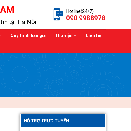
NAM
Hotline(24/7)
090 9988978
tín tại Hà Nội
Quy trình báo giá
Thư viện
Liên hệ
HỖ TRỢ TRỰC TUYẾN