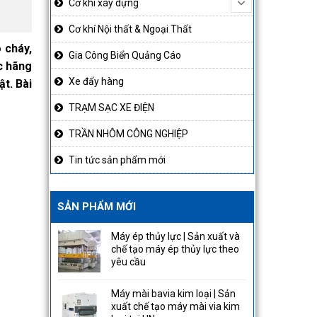
Cơ khí xây dựng
Cơ khí Nội thất & Ngoại Thất
 cháy,
Gia Công Biển Quảng Cáo
c hãng
Xe đẩy hàng
t. Bài
TRẠM SẠC XE ĐIỆN
TRẦN NHÔM CÔNG NGHIỆP
Tin tức sản phẩm mới
SẢN PHẨM MỚI
Máy ép thủy lực | Sản xuất và
chế tạo máy ép thủy lực theo
yêu cầu
Máy mài bavia kim loại | Sản
xuất chế tạo máy mài via kim