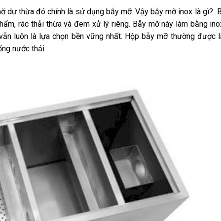
u mỡ dư thừa đó chính là sử dụng bẫy mỡ. Vậy bẫy mỡ inox là gì?
 phẩm, rác thải thừa và đem xử lý riêng. Bẫy mỡ này làm bằng in
 vẫn luôn là lựa chọn bền vững nhất. Hộp bẫy mỡ thường được 
ống nước thải.