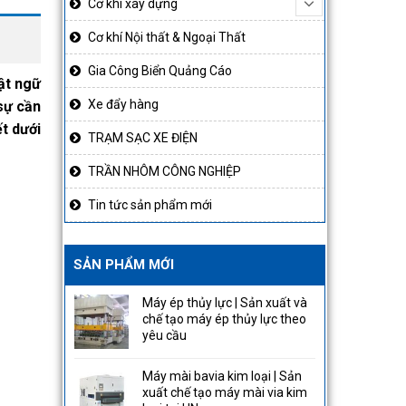
Cơ khí xây dựng
Cơ khí Nội thất & Ngoại Thất
Gia Công Biển Quảng Cáo
uật ngữ
Xe đẩy hàng
 sự cần
ết dưới
TRẠM SẠC XE ĐIỆN
TRẦN NHÔM CÔNG NGHIỆP
Tin tức sản phẩm mới
SẢN PHẨM MỚI
Máy ép thủy lực | Sản xuất và
chế tạo máy ép thủy lực theo
yêu cầu
Máy mài bavia kim loại | Sản
xuất chế tạo máy mài via kim