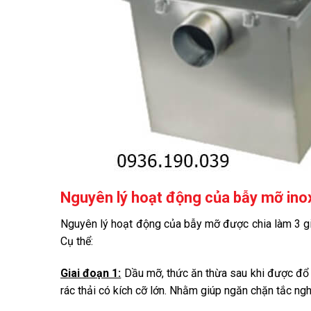
Nguyên lý hoạt động của bẫy mỡ ino
Nguyên lý hoạt động của bẫy mỡ được chia làm 3 gi
Cụ thể:
Giai đoạn 1:
Dầu mỡ, thức ăn thừa sau khi được đổ t
rác thải có kích cỡ lớn. Nhằm giúp ngăn chặn tắc ng