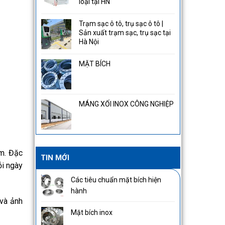
loại tại HN
Trạm sạc ô tô, trụ sạc ô tô |
Sản xuất trạm sạc, trụ sạc tại
Hà Nội
MẶT BÍCH
MÁNG XỐI INOX CÔNG NGHIỆP
ẩm. Đặc
TIN MỚI
ỗi ngày
Các tiêu chuẩn mặt bích hiện
hành
 và ảnh
Mặt bích inox