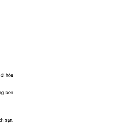
bởi hóa
ờng bên
ch sạn.