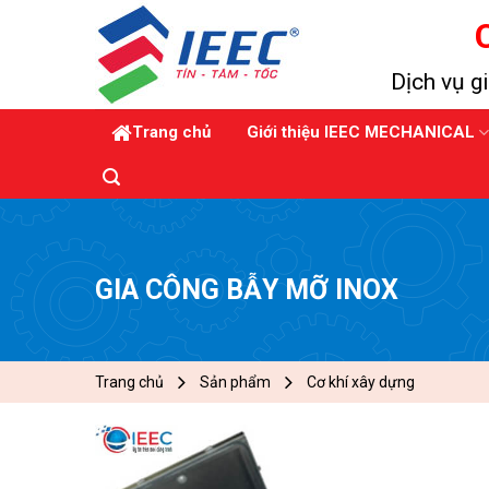
Skip
to
content
Dịch vụ gi
Trang chủ
Giới thiệu IEEC MECHANICAL
GIA CÔNG BẪY MỠ INOX
Trang chủ
Sản phẩm
Cơ khí xây dựng