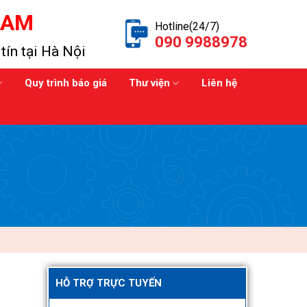
NAM
Hotline(24/7)
090 9988978
tín tại Hà Nội
Quy trình báo giá
Thư viện
Liên hệ
HỖ TRỢ TRỰC TUYẾN