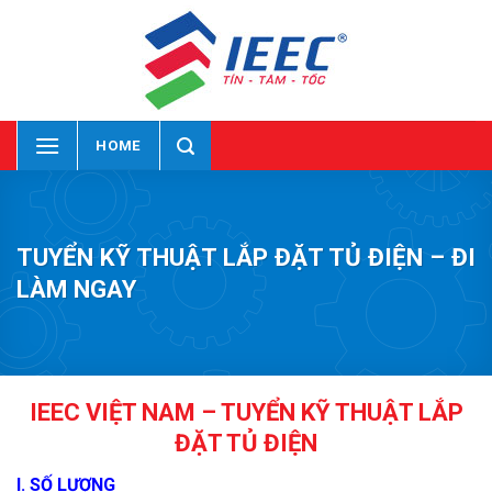
Skip
to
content
HOME
TUYỂN KỸ THUẬT LẮP ĐẶT TỦ ĐIỆN – ĐI
LÀM NGAY
IEEC VIỆT NAM – TUYỂN KỸ THUẬT LẮP
ĐẶT TỦ ĐIỆN
I. SỐ LƯỢNG