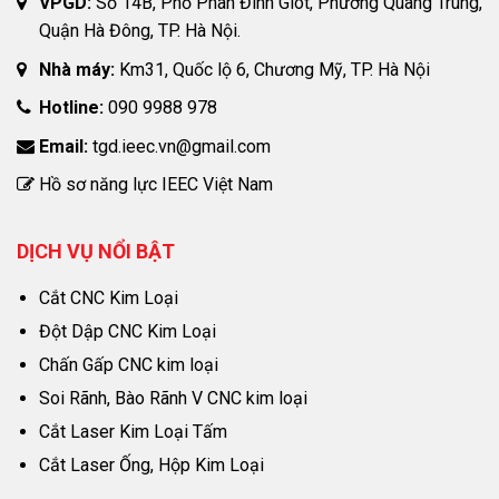
VPGD:
Số 14B, Phố Phan Đình Giót, Phường Quang Trung,
Quận Hà Đông, TP. Hà Nội.
Nhà máy:
Km31, Quốc lộ 6, Chương Mỹ, TP. Hà Nội
Hotline:
090 9988 978
Email:
tgd.ieec.vn@gmail.com
Hồ sơ năng lực IEEC Việt Nam
DỊCH VỤ NỔI BẬT
Cắt CNC Kim Loại
Đột Dập CNC Kim Loại
Chấn Gấp CNC kim loại
Soi Rãnh, Bào Rãnh V CNC kim loại
Cắt Laser Kim Loại Tấm
Cắt Laser Ống, Hộp Kim Loại