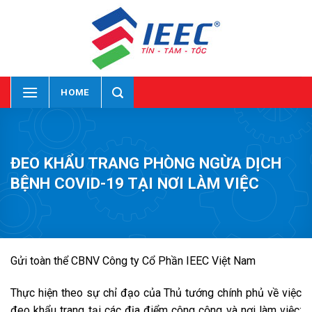
Skip
to
content
HOME
ĐEO KHẨU TRANG PHÒNG NGỪA DỊCH
BỆNH COVID-19 TẠI NƠI LÀM VIỆC
Gửi toàn thể CBNV Công ty Cổ Phần IEEC Việt Nam
Thực hiện theo sự chỉ đạo của Thủ tướng chính phủ về việc
đeo khẩu trang tại các địa điểm công cộng và nơi làm việc;