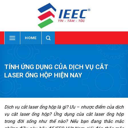
Skip
to
content
HOME
TÍNH ỨNG DỤNG CỦA DỊCH VỤ CẮT
LASER ỐNG HỘP HIỆN NAY
Dịch vụ cắt laser ống hộp là gì? Ưu – nhược điểm của dịch
vụ cắt laser ống hộp? Ứng dụng của cắt laser ống hộp
trong đời sống như thế nào? Nếu bạn đang thắc mắc