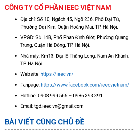
CÔNG TY CỔ PHẦN IEEC VIỆT NAM
Địa chỉ: Số 10, Ngách 45, Ngõ 236, Phố Đại Từ,
Phường Đại Kim, Quận Hoàng Mai, TP. Hà Nội.
VPGD: Số 14B, Phố Phan Đình Giót, Phường Quang
Trung, Quận Hà Đông, TP. Hà Nội.
Nhà máy: Km13, Đại lộ Thăng Long, Nam An Khánh,
TP. Hà Nội
Website:
https://ieec.vn/
Fanpage:
https://www.facebook.com/ieecvietnam/
Hotline: 0908.999.566 – 0986.393.391
Email: tgd.ieec.vn@gmail.com
BÀI VIẾT CÙNG CHỦ ĐỀ