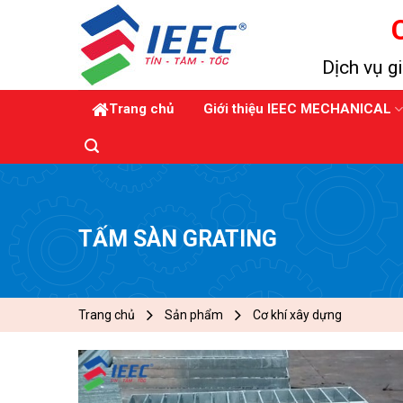
Skip
to
content
Dịch vụ gi
Trang chủ
Giới thiệu IEEC MECHANICAL
TẤM SÀN GRATING
Trang chủ
Sản phẩm
Cơ khí xây dựng