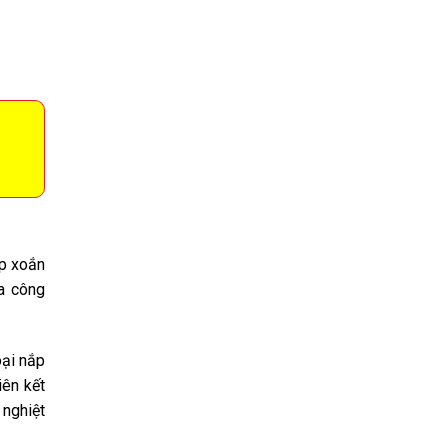
ép xoắn
a công
oại nắp
iên kết
 nghiệt