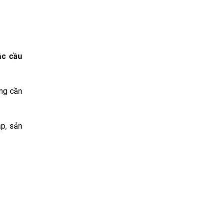
ậc cầu
ông cần
ắp, sản