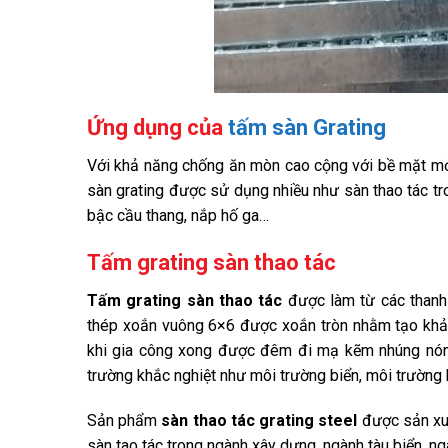
Ứng dụng của
tấm sàn Grating
Với khả năng chống ăn mòn cao cộng với bề mặt mở
sàn grating được sử dụng nhiều như sàn thao tác t
bậc cầu thang, nắp hố ga…
Tấm grating sàn thao tác
Tấm grating sàn thao tác
được làm từ các thanh
thép xoắn vuông 6×6 được xoắn tròn nhằm tạo khả
khi gia công xong được đêm đi mạ kẽm nhúng nón
trường khắc nghiệt như môi trường biển, môi trường 
Sản phẩm
sàn thao tác grating steel
được sản xuấ
sàn tao tác trong ngành xây dựng, ngành tàu biển, ng