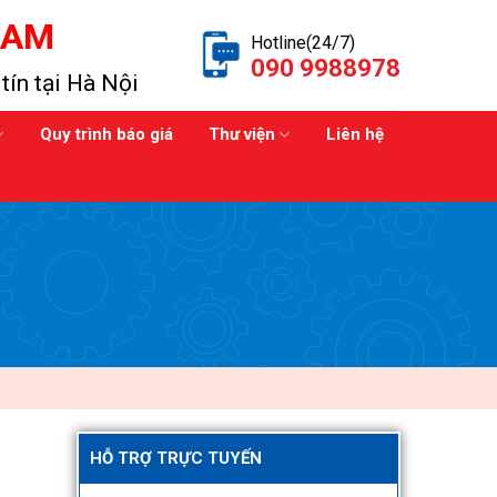
NAM
Hotline(24/7)
090 9988978
tín tại Hà Nội
Quy trình báo giá
Thư viện
Liên hệ
HỖ TRỢ TRỰC TUYẾN