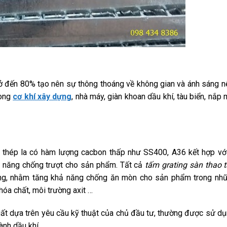
 đến 80% tạo nên sự thông thoáng về không gian và ánh sáng 
rong
cơ khí xây dựng
, nhà máy, giàn khoan dầu khí, tàu biển, nắp
 thép la có hàm lượng cacbon thấp như SS400, A36 kết hợp với
 năng chống trượt cho sản phẩm. Tất cả
tấm grating sàn thao 
g, nhằm tăng khả năng chống ăn mòn cho sản phẩm trong nhữ
hóa chất, môi trường axit …
t dựa trên yêu cầu kỹ thuật của chủ đầu tư, thường được sử d
ành dầu khí, …