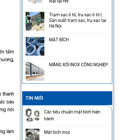
loại tại HN
Trạm sạc ô tô, trụ sạc ô tô |
Sản xuất trạm sạc, trụ sạc tại
Hà Nội
MẶT BÍCH
nên tấm
 mương,
MÁNG XỐI INOX CÔNG NGHIỆP
 thanh
TIN MỚI
tác
sau
ng nôi
Các tiêu chuẩn mặt bích hiện
hành
ụng làm
Mặt bích inox