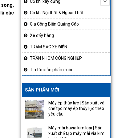
Cơ khí xây dựng
 song,
là các
Cơ khí Nội thất & Ngoại Thất
Gia Công Biển Quảng Cáo
Xe đẩy hàng
TRẠM SẠC XE ĐIỆN
TRẦN NHÔM CÔNG NGHIỆP
Tin tức sản phẩm mới
SẢN PHẨM MỚI
Máy ép thủy lực | Sản xuất và
chế tạo máy ép thủy lực theo
yêu cầu
Máy mài bavia kim loại | Sản
xuất chế tạo máy mài via kim